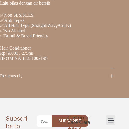
Lalu bilas dengan air bersih
✅Non SLS/SLES
✅Anti Lepek
✅All Hair Type (Straight/Wavy/Curly)
✅No Alcohol
✅Bumil & Busui Friendly
Hair Conditioner
Rp79.000 / 275ml
BPOM NA 18231002195
Reviews (1)
Subscri
Customer
SUBSCRIBE
Care Ciara
be to
+62
New Launch