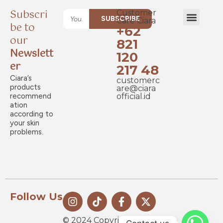
Subscri
Customer
SUBSCRIBE
Care Ciara
be to
+62
New Launch
our
821
Newslett
120
er
217 48
Ciara’s
customerc
products
are@ciara
recommend
official.id
ation
according to
your skin
problems.
Follow Us
© 2024 Copyright CIARA