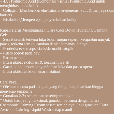
– 4X Hyaluronic Acid (Kombinasi 4 jenis Hyaluronic Acid untuk
menghidrasi pada kulit)
– Collagen (Memberikan elastisitas, meregenerasi kulit & menjaga skin
barrier)
– Bisabolol (Mempercepat penyembuhan kulit)
Kapan Harus Menggunakan Ciara Cool Down Hydrating Calming
Gel:
– Sesaat setelah terkena luka bakar ringan seperti: kecipratan minyak
panas, terkena setrika, catokan & alat pemanas lainnya
– Penderita eczema/psoriasis/dermatitis atopik
– Ruam popok pada bayi
– Ruam pembalut
– Iritasi akibat eksfoliasi & treatment wajah
– Gatal akibat proses penyembuhan luka dan pasca operasi
– Iritasi akibat terbakar sinar matahari
Cara Pakai:
* Oleskan merata pada bagian yang diinginkan, diamkan hingga
menyerap sempurna
* Gunakan 2-3x sehari atau sesering mungkin
* Untuk hasil yang maksimal, gunakan bersama dengan Ciara
Chamomile Calming Cream sesaat setelah nya. Lalu gunakan Ciara
Avocado Calming Liquid Wash setiap mandi