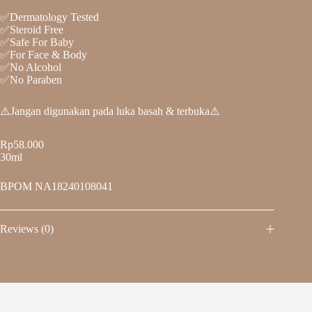
✅Dermatology Tested
✅Steroid Free
✅Safe For Baby
✅For Face & Body
✅No Alcohol
✅No Paraben
⚠️Jangan digunakan pada luka basah & terbuka⚠️
Rp58.000
30ml
BPOM NA18240108041
Reviews (0)