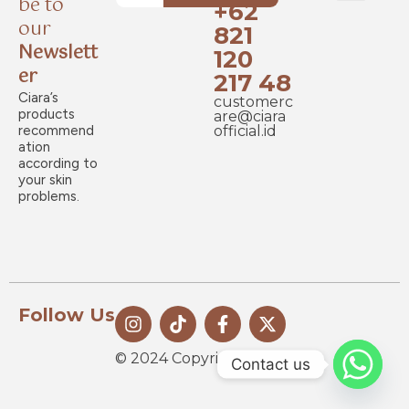
be to
+62
New Launch
our
821
Newslett
120
er
217 48
Ciara’s
customerc
products
are@ciara
recommend
official.id
ation
according to
your skin
problems.
Follow Us
© 2024 Copyright CIARA
Contact us