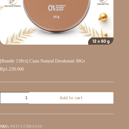
[Bundle 15Pcs] Ciara Natural Deodorant 30Gr
Rp
1.230.000
Add to cart
SKU:
PKT15-CRBAU30-